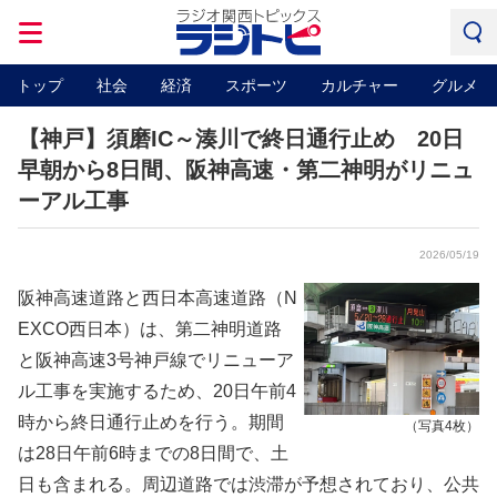
トップ
社会
経済
スポーツ
カルチャー
グルメ
【神戸】須磨IC～湊川で終日通行止め 20日
早朝から8日間、阪神高速・第二神明がリニュ
ーアル工事
2026/05/19
阪神高速道路と西日本高速道路（N
EXCO西日本）は、第二神明道路
と阪神高速3号神戸線でリニューア
ル工事を実施するため、20日午前4
時から終日通行止めを行う。期間
（写真4枚）
は28日午前6時までの8日間で、土
日も含まれる。周辺道路では渋滞が予想されており、公共