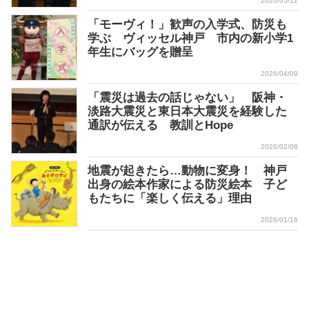
2026/05/12
「モーヴィ！」歓声の入学式、防災も
学ぶ ヴィッセル神戸 市内の新小学1
年生にバッグを贈呈
2026/04/09
「震災は過去の話じゃない」 阪神・
淡路大震災と東日本大震災を経験した
通訳が伝える 教訓とHope
2026/02/06
地震が起きたら…動物に変身！ 神戸
出身の絵本作家による防災絵本 子ど
もたちに「楽しく伝える」理由
2026/01/16