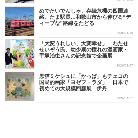
2025/07/04
めでたいでんしゃ、存続危機の四国連
絡、たま駅長…和歌山市から伸びる“デ
ィープな”路線をたどる
2026/04/15
「大変うれしい、大変幸せ」 わたせ
せいぞう氏、幼少期の憧れの漫画家・
手塚治虫さんの記念館で企画展
2026/03/07
黒猫ミケシュに「かっぱ」もチェコの
国民的画家「ヨゼフ・ラダ」 日本で
初めての大規模回顧展 伊丹
2026/04/27