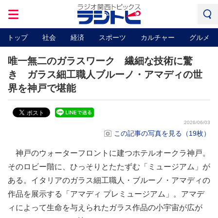
トップ
社会
経済
スポーツ
カルチャー
グルメ
唯一無二のガラスワーク 繊細な技術に驚
き ガラス細工職人ブルーノ・アマディの世
界を神戸で堪能
2026/06/03
この記事の写真を見る（19枚）
神戸のウォーターフロントに建つホテルオークラ神戸。
そのロビー階に、ひっそりとたたずむ「ミュージアム」が
ある。イタリアのガラス細工職人・ブルーノ・アマディの
作品を展示する「アマディ プレミュージアム」。アマデ
ィによって生命を与えられたガラス作品の小宇宙が広が