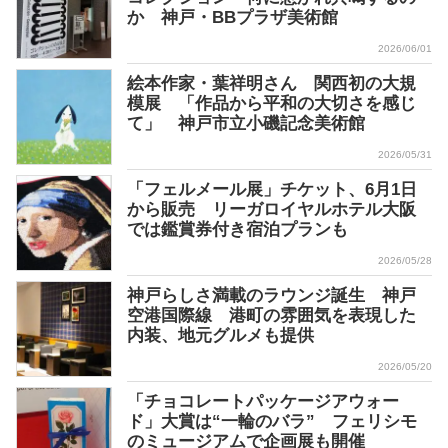
か 神戸・BBプラザ美術館
2026/06/01
絵本作家・葉祥明さん 関西初の大規
模展 「作品から平和の大切さを感じ
て」 神戸市立小磯記念美術館
2026/05/31
「フェルメール展」チケット、6月1日
から販売 リーガロイヤルホテル大阪
では鑑賞券付き宿泊プランも
2026/05/28
神戸らしさ満載のラウンジ誕生 神戸
空港国際線 港町の雰囲気を表現した
内装、地元グルメも提供
2026/05/20
「チョコレートパッケージアウォー
ド」大賞は“一輪のバラ” フェリシモ
のミュージアムで企画展も開催