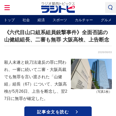
トップ
社会
経済
スポーツ
カルチャー
グルメ
《六代目山口組系組員銃撃事件》全面否認の
山健組組長、二審も無罪 大阪高検、上告断念
2026/06/03
殺人未遂と銃刀法違反の罪に問わ
れ、一審に続いて二審・大阪高裁
でも無罪を言い渡された「山健
組」組長（67）について、大阪高
検が5月26日、上告を断念し、翌2
（写真1枚）
7日に無罪が確定した。
記事全文を読む