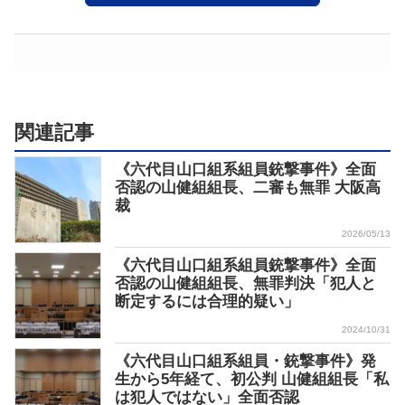
関連記事
《六代目山口組系組員銃撃事件》全面
否認の山健組組長、二審も無罪 大阪高
裁
2026/05/13
《六代目山口組系組員銃撃事件》全面
否認の山健組組長、無罪判決「犯人と
断定するには合理的疑い」
2024/10/31
《六代目山口組系組員・銃撃事件》発
生から5年経て、初公判 山健組組長「私
は犯人ではない」全面否認