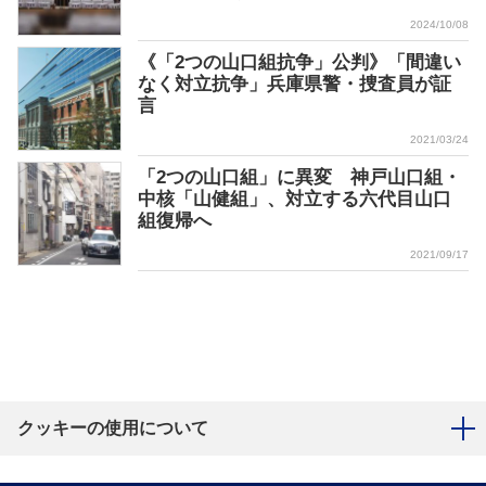
2024/10/08
《「2つの山口組抗争」公判》「間違い
なく対立抗争」兵庫県警・捜査員が証
言
2021/03/24
「2つの山口組」に異変 神戸山口組・
中核「山健組」、対立する六代目山口
組復帰へ
2021/09/17
クッキーの使用について