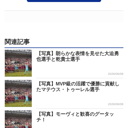
関連記事
【写真】朗らかな表情を見せた大迫勇
也選手と乾貴士選手
2026/06/08
【写真】MVP級の活躍で優勝に貢献し
たマテウス・トゥーレル選手
2026/06/08
【写真】モーヴィと歓喜のグータッ
チ！