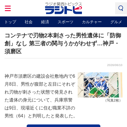
トップ
社会
経済
スポーツ
カルチャー
グルメ
コンテナで刃物2本刺さった男性遺体に「防御
創」なし 第三者の関与うかがわせず…神戸・
須磨区
2026/06/10
神戸市須磨区の建設会社敷地内で6
月8日、男性が腹部と左目にそれぞ
れ刃物が刺さった状態で発見され
た遺体の身元について、兵庫県警
（写真2枚）
は9日、現場近くに住む職業不詳の
男性（64）と判明したと発表した。