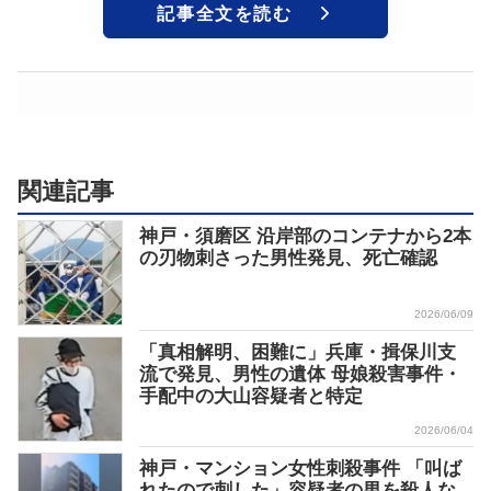
記事全文を読む
関連記事
神戸・須磨区 沿岸部のコンテナから2本
の刃物刺さった男性発見、死亡確認
2026/06/09
「真相解明、困難に」兵庫・揖保川支
流で発見、男性の遺体 母娘殺害事件・
手配中の大山容疑者と特定
2026/06/04
神戸・マンション女性刺殺事件 「叫ば
れたので刺した」容疑者の男を殺人な