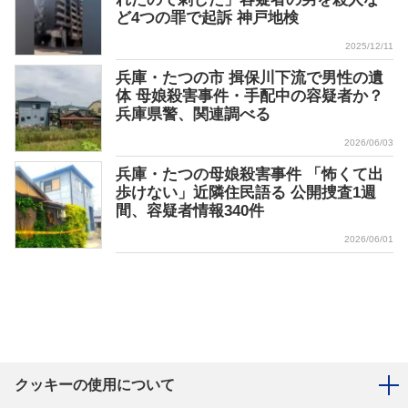
ど4つの罪で起訴 神戸地検
2025/12/11
兵庫・たつの市 揖保川下流で男性の遺
体 母娘殺害事件・手配中の容疑者か？
兵庫県警、関連調べる
2026/06/03
兵庫・たつの母娘殺害事件 「怖くて出
歩けない」近隣住民語る 公開捜査1週
間、容疑者情報340件
2026/06/01
クッキーの使用について