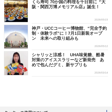
くら寿司 70か国の料理を千日前に『大
阪・関西万博メモリアル店』誕生！
2026/05/15
神戸・UCCコーヒー博物館、“完全予約
制・体験ラボ”に！7月1日新装オープ
ン 未来への取り組みも
2026/05/12
シャリッと涼感！ UHA味覚糖、酷暑
対策のアイススラリーなど新発売 あ
めで包んだグミ、新サプリも
2026/03/14