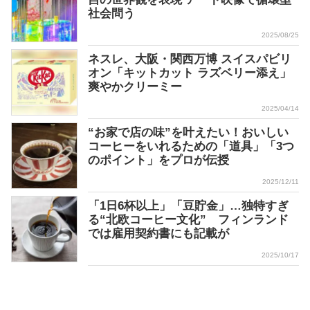
社会問う
2025/08/25
ネスレ、大阪・関西万博 スイスパビリ
オン「キットカット ラズベリー添え」
爽やかクリーミー
2025/04/14
“お家で店の味”を叶えたい！おいしい
コーヒーをいれるための「道具」「3つ
のポイント」をプロが伝授
2025/12/11
「1日6杯以上」「豆貯金」…独特すぎ
る“北欧コーヒー文化” フィンランド
では雇用契約書にも記載が
2025/10/17