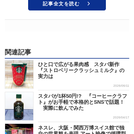
記事全文を読む
関連記事
ひと口で広がる果肉感 スタバ新作
『ストロベリークラッシュミルク』の
実力は
2026/06/11
スタバが1杯50円!? 『コーヒークラフ
ト』がお手軽で本格的とSNSで話題！
実際に飲んでみた
2026/04/17
ネスレ、大阪・関西万博スイス館で独
自の世界観を表現 アート映像で循環型