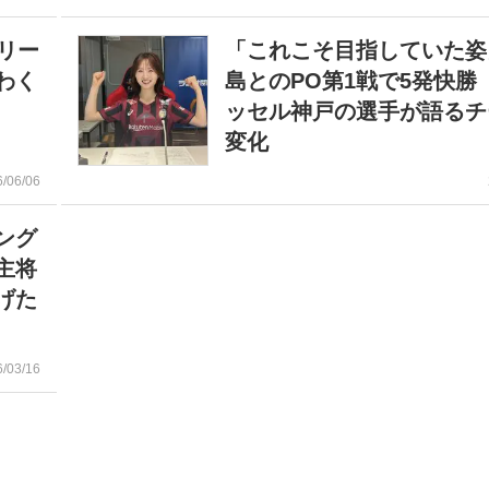
リー
「これこそ目指していた姿
わく
島とのPO第1戦で5発快勝
ッセル神戸の選手が語るチ
変化
6/06/06
ング
主将
げた
6/03/16