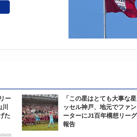
リー
「この星はとても大事な星
山川
ッセル神戸、地元でファン
げた
ーターにJ1百年構想リー
報告
6/06/08