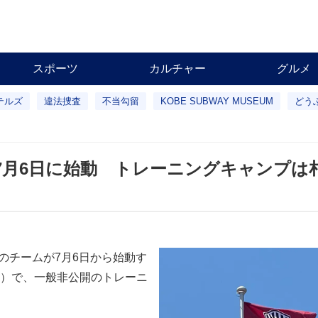
スポーツ
カルチャー
グルメ
テルズ
違法捜査
不当勾留
KOBE SUBWAY MUSEUM
どう
は7月6日に始動 トレーニングキャンプは
ンのチームが7月6日から始動す
）で、一般非公開のトレーニ