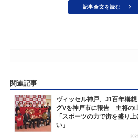
記事全文を読む
関連記事
ヴィッセル神戸、J1百年構想
グVを神戸市に報告 主将の
「スポーツの力で街を盛り上
い」
202