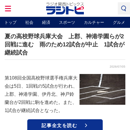
トップ
社会
経済
スポーツ
カルチャー
グルメ
夏の高校野球兵庫大会 上郡、神港学園らが2
回戦に進む 雨のため12試合が中止 1試合が
継続試合
2026/07/05
第108回全国高校野球選手権兵庫大
会は5日、1回戦の5試合が行われ、
上郡、神港学園、伊丹北、神戸鈴
蘭台が2回戦に駒を進めた。また、
1試合が継続試合となった。
記事全文を読む