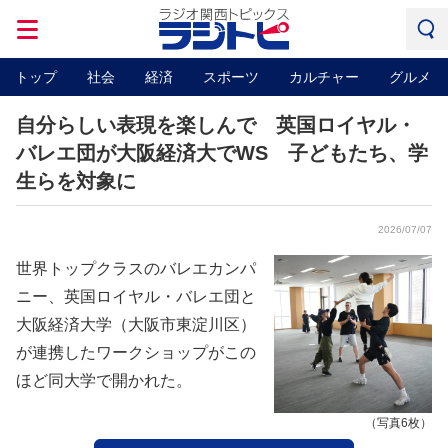
トップ
社会
経済
スポーツ
カルチャー
グルメ
自分らしい表現を楽しんで 英国ロイヤル・
バレエ団が大阪経済大でWS 子どもたち、学
生らを対象に
2026/07/07
世界トップクラスのバレエカンパ
ニー、英国ロイヤル・バレエ団と
大阪経済大学（大阪市東淀川区）
が連携したワークショップがこの
ほど同大学で開かれた。
（写真6枚）