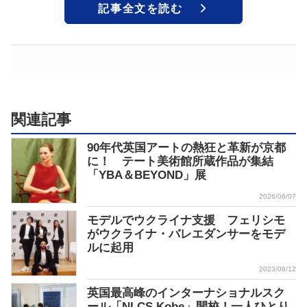
記事全文を読む
関連記事
90年代英国アートの熱狂と革新が京都
に！ テート美術館所蔵作品が集結
「YBA＆BEYOND」展
2026/06/07
モデルでウクライナ支援 フェリシモ
がウクライナ・バレエダンサーをモデ
ルに起用
2023/08/12
英国最高峰のインターナショナルスク
ール「NLCS Kobe」開校！一人ひとり