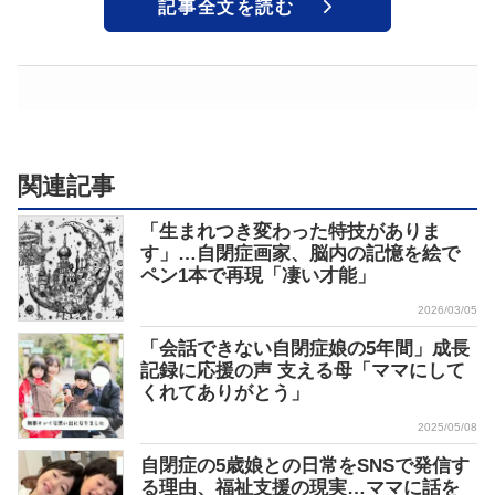
記事全文を読む
関連記事
「生まれつき変わった特技がありま
す」…自閉症画家、脳内の記憶を絵で
ペン1本で再現「凄い才能」
2026/03/05
「会話できない自閉症娘の5年間」成長
記録に応援の声 支える母「ママにして
くれてありがとう」
2025/05/08
自閉症の5歳娘との日常をSNSで発信す
る理由、福祉支援の現実…ママに話を