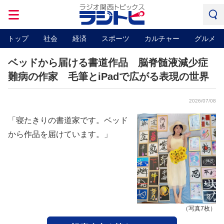
トップ
社会
経済
スポーツ
カルチャー
グルメ
ベッドから届ける書道作品 脳脊髄液減少症
難病の作家 毛筆とiPadで広がる表現の世界
2026/07/08
「寝たきりの書道家です。ベッド
から作品を届けています。」
（写真7枚）