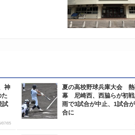
、神
夏の高校野球兵庫大会 熱
のた
幕 尼崎西、西脇らが初
続試
雨で3試合が中止、1試合
合に
6/07/05