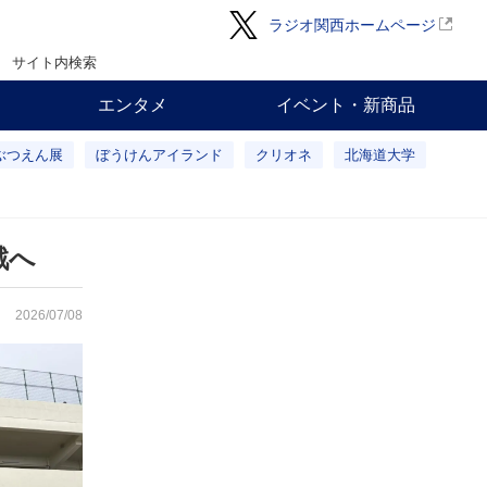
ラジオ関西ホームページ
サイト内検索
エンタメ
イベント・新商品
ぶつえん展
ぼうけんアイランド
クリオネ
北海道大学
戦へ
2026/07/08