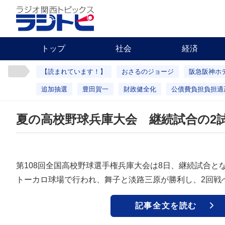
トップ
社会
経済
【読まれています！】
おさるのジョージ
阪急阪神ホ
追加抽選
豊田賀一
財政健全化
公債費負担負担適
夏の高校野球兵庫大会 継続試合の2
第108回全国高校野球選手権兵庫大会は8日、継続試合と
トーカロ球場で行われ、舞子と淡路三原が勝利し、2回戦
記事全文を読む