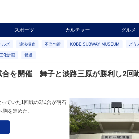
スポーツ
カルチャー
グルメ
テルズ
違法捜査
不当勾留
KOBE SUBWAY MUSEUM
どう
正化計画
報道
試合を開催 舞子と淡路三原が勝利し2回
なっていた1回戦の2試合が明石
へ駒を進めた。