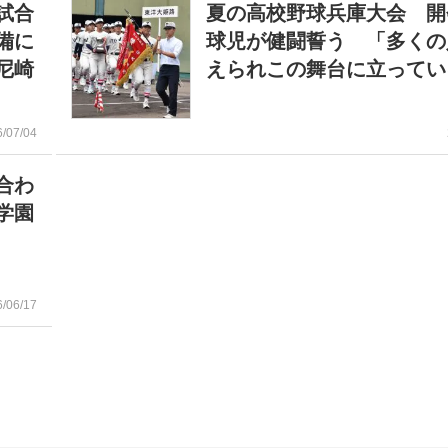
試合
夏の高校野球兵庫大会 開
備に
球児が健闘誓う 「多くの
尼崎
えられこの舞台に立ってい
6/07/04
合わ
学園
6/06/17