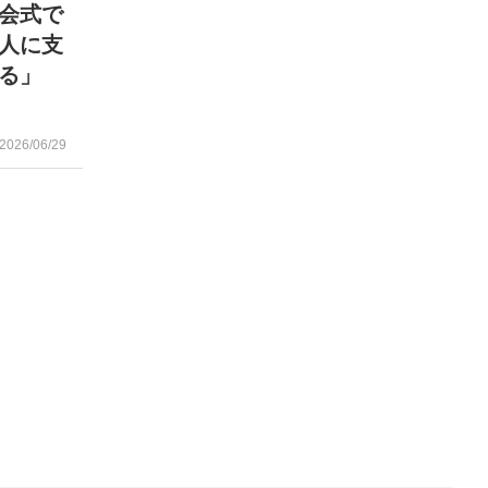
会式で
人に支
る」
2026/06/29