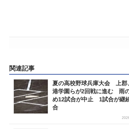
関連記事
夏の高校野球兵庫大会 上郡
港学園らが2回戦に進む 雨
め12試合が中止 1試合が継
合
202