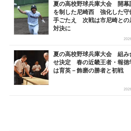
夏の高校野球兵庫大会 開幕
を制した尼崎西 強化した守
手ごたえ 次戦は市尼崎との
対決に
202
夏の高校野球兵庫大会 組み
せ決定 春の近畿王者・報徳
は育英－飾磨の勝者と初戦
202