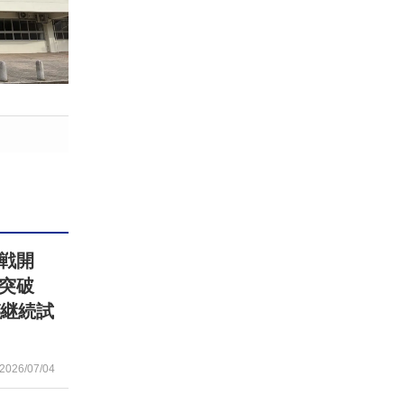
戦開
戦突破
が継続試
2026/07/04