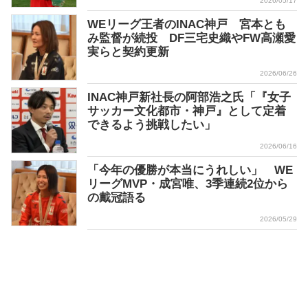
2026/05/17
WEリーグ王者のINAC神戸 宮本とも
み監督が続投 DF三宅史織やFW高瀬愛
実らと契約更新
2026/06/26
INAC神戸新社長の阿部浩之氏「『女子
サッカー文化都市・神戸』として定着
できるよう挑戦したい」
2026/06/16
「今年の優勝が本当にうれしい」 WE
リーグMVP・成宮唯、3季連続2位から
の戴冠語る
2026/05/29