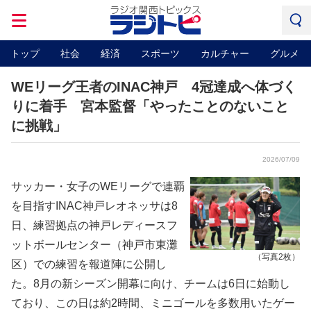
トップ
社会
経済
スポーツ
カルチャー
グルメ
WEリーグ王者のINAC神戸 4冠達成へ体づく
りに着手 宮本監督「やったことのないこと
に挑戦」
2026/07/09
サッカー・女子のWEリーグで連覇
を目指すINAC神戸レオネッサは8
日、練習拠点の神戸レディースフ
ットボールセンター（神戸市東灘
（写真2枚）
区）での練習を報道陣に公開し
た。8月の新シーズン開幕に向け、チームは6日に始動し
ており、この日は約2時間、ミニゴールを多数用いたゲー