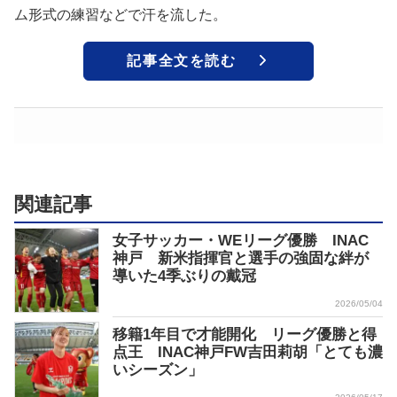
ム形式の練習などで汗を流した。
記事全文を読む
関連記事
女子サッカー・WEリーグ優勝 INAC
神戸 新米指揮官と選手の強固な絆が
導いた4季ぶりの戴冠
2026/05/04
移籍1年目で才能開化 リーグ優勝と得
点王 INAC神戸FW吉田莉胡「とても濃
いシーズン」