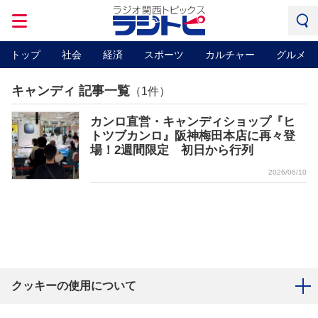
トップ
社会
経済
スポーツ
カルチャー
グルメ
キャンディ 記事一覧
（1件）
カンロ直営・キャンディショップ『ヒ
トツブカンロ』阪神梅田本店に再々登
場！2週間限定 初日から行列
2026/06/10
クッキーの使用について