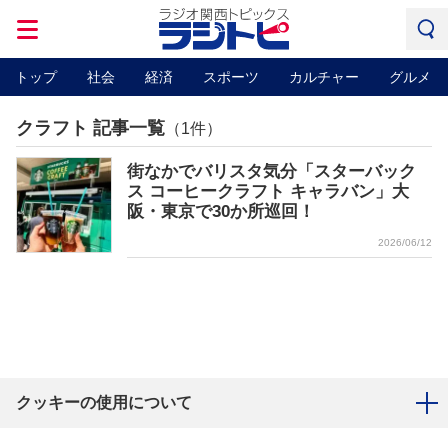
トップ
社会
経済
スポーツ
カルチャー
グルメ
クラフト 記事一覧
（1件）
街なかでバリスタ気分「スターバック
ス コーヒークラフト キャラバン」大
阪・東京で30か所巡回！
2026/06/12
クッキーの使用について