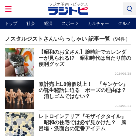
トップ
社会
経済
スポーツ
カルチャー
グルメ
ノスタルジストさんいらっしゃい 記事一覧
（94件）
【昭和のお父さん】腕時計でカレンダ
ーが見られる!? 昭和時代は当たり前の
便利グッズ
2024/03/28
累計売上1.8億個以上！ 『キンケシ』
の誕生秘話に迫る ポーズの理由は？
消しゴムではない？
2024/03/21
レトロインテリア『モザイクタイル』
昭和の住宅では必ず見かけた？ 風
呂場・洗面台の定番アイテム