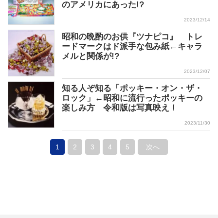
のアメリカにあった!?
2023/12/14
昭和の晩酌のお供『ツナピコ』 トレ
ードマークはド派手な包み紙←キャラ
メルと関係が!?
2023/12/07
知る人ぞ知る「ポッキー・オン・ザ・
ロック」←昭和に流行ったポッキーの
楽しみ方 令和版は写真映え！
2023/11/30
1
2
3
4
5
次へ