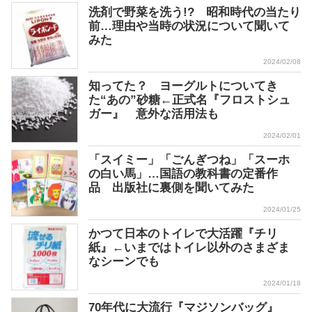
洗剤で野菜を洗う!? 昭和時代の当たり
前…理由や当時の状況について聞いて
みた
2024/02/08
知ってた？ ヨーグルトについてき
た“あの”砂糖←正式名『フロストシュ
ガー』 意外な活用法も
2024/02/01
「スイミー」「ごんぎつね」「スーホ
の白い馬」…国語の教科書の定番作
品 出版社に裏側を聞いてみた
2024/01/25
かつて日本のトイレで大活躍『チリ
紙』←いまではトイレ以外のさまざま
なシーンでも
2024/01/18
70年代に大流行『マジソンバッグ』