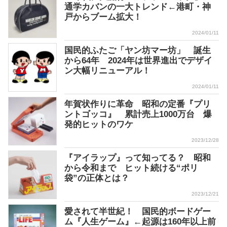
通学カバンの一大トレンド←港町・神
戸からブーム拡大！
2024/01/11
国民的ふたご「ヤン坊マー坊」 誕生
から64年 2024年は世界進出でデザイ
ン大幅リニューアル！
2024/01/11
年賀状作りに革命 昭和の定番『プリ
ントゴッコ』 累計売上1000万台 爆
発的ヒットのワケ
2023/12/28
『アイラップ』って知ってる？ 昭和
から令和まで ヒット続ける“ポリ
袋”の正体とは？
2023/12/21
愛されて半世紀！ 国民的ボードゲー
ム『人生ゲーム』←起源は160年以上前