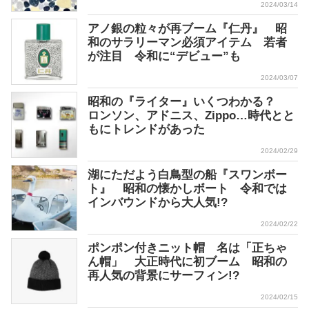
2024/03/14
アノ銀の粒々が再ブーム『仁丹』 昭
和のサラリーマン必須アイテム 若者
が注目 令和に“デビュー”も
2024/03/07
昭和の『ライター』いくつわかる？
ロンソン、アドニス、Zippo…時代とと
もにトレンドがあった
2024/02/29
湖にただよう白鳥型の船『スワンボー
ト』 昭和の懐かしボート 令和では
インバウンドから大人気!?
2024/02/22
ポンポン付きニット帽 名は「正ちゃ
ん帽」 大正時代に初ブーム 昭和の
再人気の背景にサーフィン!?
2024/02/15