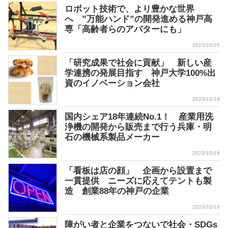
ロボット技術で、より豊かな世界
へ ”万能ハンド”の開発進める神戸高
専「高齢者らのアバターにも」
2023/10/25
「研究成果で社会に貢献」 新しい産
学連携の発展目指す 神戸大学100%出
資のイノベーション会社
2023/10/19
国内シェア18年連続No.1！ 産業用洗
浄機の開発から販売まで行う兵庫・明
石の機械系製品メーカー
2023/10/18
「看板は店の顔」 企画から設置まで
一貫提供 ニーズに応えてテントも製
造 創業88年の神戸の企業
2023/10/16
障がい者と企業をつないで社会・SDGs