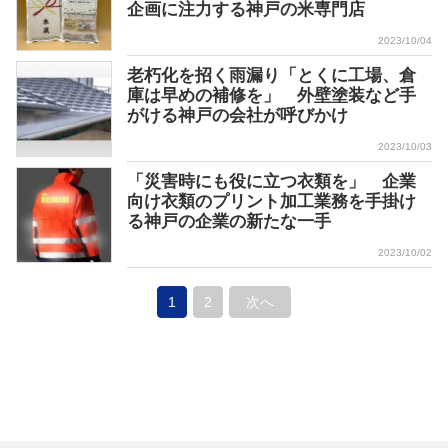
企画に注力する神戸の米専門店
2023/10/04
老朽化を招く雨漏り「とくに工場、倉
庫は早めの補修を」 外壁塗装など手
がける神戸の会社が呼びかけ
2023/10/03
「災害時にも役に立つ衣類を」 企業
向け衣類のプリント加工業務を手掛け
る神戸の企業の新たな一手
2023/10/02
1
2
次へ