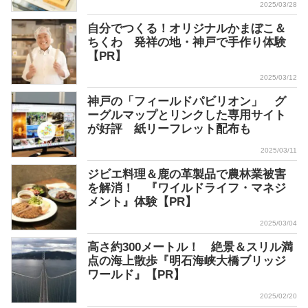
2025/03/28
自分でつくる！オリジナルかまぼこ＆
ちくわ 発祥の地・神戸で手作り体験
【PR】
2025/03/12
神戸の「フィールドパビリオン」 グ
ーグルマップとリンクした専用サイト
が好評 紙リーフレット配布も
2025/03/11
ジビエ料理＆鹿の革製品で農林業被害
を解消！ 『ワイルドライフ・マネジ
メント』体験【PR】
2025/03/04
高さ約300メートル！ 絶景＆スリル満
点の海上散歩『明石海峡大橋ブリッジ
ワールド』【PR】
2025/02/20