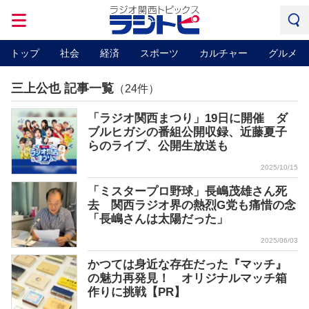
トップ
社会
経済
スポーツ
カルチャー
グルメ
三上公也 記事一覧
（24件）
「ラジオ関西まつり」19日に開催 ダ
ブルヒガシの番組公開収録、近藤夏子
らのライブ、公開生放送も
2025/10/15
「ミスタープロ野球」長嶋茂雄さん死
去 関西ラジオ界の熱烈G党も痛惜の念
「長嶋さんは太陽だった」
2025/06/03
かつては身近な存在だった『マッチ』
の魅力再発見！ オリジナルマッチ箱
作りに挑戦【PR】