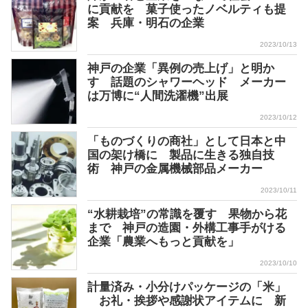
に貢献を 菓子使ったノベルティも提
案 兵庫・明石の企業
2023/10/13
神戸の企業「異例の売上げ」と明か
す 話題のシャワーヘッド メーカー
は万博に“人間洗濯機”出展
2023/10/12
「ものづくりの商社」として日本と中
国の架け橋に 製品に生きる独自技
術 神戸の金属機械部品メーカー
2023/10/11
“水耕栽培”の常識を覆す 果物から花
まで 神戸の造園・外構工事手がける
企業「農業へもっと貢献を」
2023/10/10
計量済み・小分けパッケージの「米」
お礼・挨拶や感謝状アイテムに 新