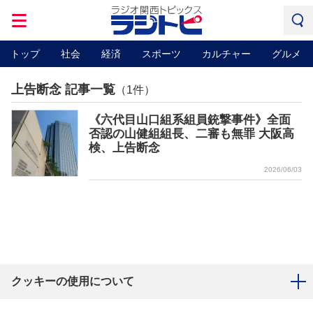
トップ
社会
経済
スポーツ
カルチャー
グルメ
上告断念 記事一覧
（1件）
《六代目山口組系組員銃撃事件》全面
否認の山健組組長、二審も無罪 大阪高
検、上告断念
2026/06/03
クッキーの使用について