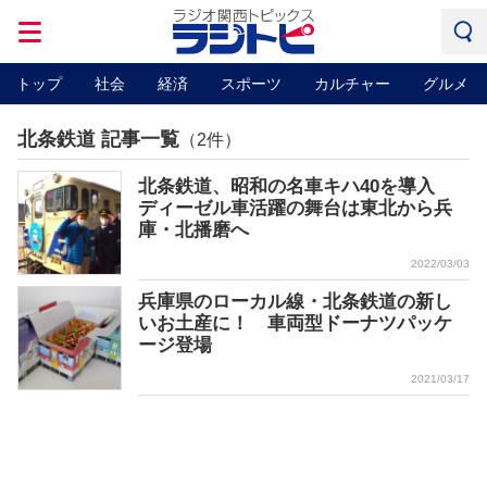
トップ
社会
経済
スポーツ
カルチャー
グルメ
北条鉄道 記事一覧
（2件）
北条鉄道、昭和の名車キハ40を導入
ディーゼル車活躍の舞台は東北から兵
庫・北播磨へ
2022/03/03
兵庫県のローカル線・北条鉄道の新し
いお土産に！ 車両型ドーナツパッケ
ージ登場
2021/03/17