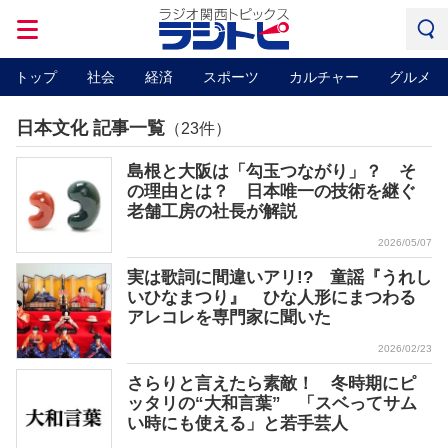
トップ
社会
経済
スポーツ
カルチャー
グルメ
日本文化 記事一覧
（23件）
島根と大阪は「勾玉つながり」？ そ
の理由とは？ 日本唯一の技術を継ぐ
老舗工房の社長が解説
2026/05/07
実は歌詞に間違いアリ!? 童謡『うれし
いひなまつり』 ひな人形にまつわる
アレコレを専門家に聞いた
2026/02/23
さらりと言えたら素敵！ 冬時期にピ
ッタリの“大和言葉” 「スベってサム
い時にも使える」と若手芸人