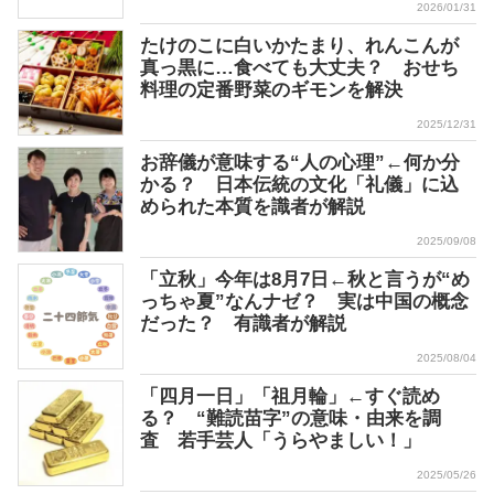
2026/01/31
たけのこに白いかたまり、れんこんが
真っ黒に…食べても大丈夫？ おせち
料理の定番野菜のギモンを解決
2025/12/31
お辞儀が意味する“人の心理”←何か分
かる？ 日本伝統の文化「礼儀」に込
められた本質を識者が解説
2025/09/08
「立秋」今年は8月7日←秋と言うが“め
っちゃ夏”なんナゼ？ 実は中国の概念
だった？ 有識者が解説
2025/08/04
「四月一日」「祖月輪」←すぐ読め
る？ “難読苗字”の意味・由来を調
査 若手芸人「うらやましい！」
2025/05/26