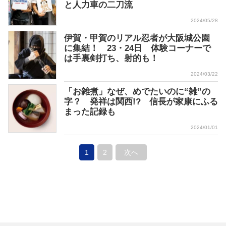
と人力車の二刀流
2024/05/28
伊賀・甲賀のリアル忍者が大阪城公園
に集結！ 23・24日 体験コーナーで
は手裏剣打ち、射的も！
2024/03/22
「お雑煮」なぜ、めでたいのに“雑”の
字？ 発祥は関西!? 信長が家康にふる
まった記録も
2024/01/01
1
2
次へ