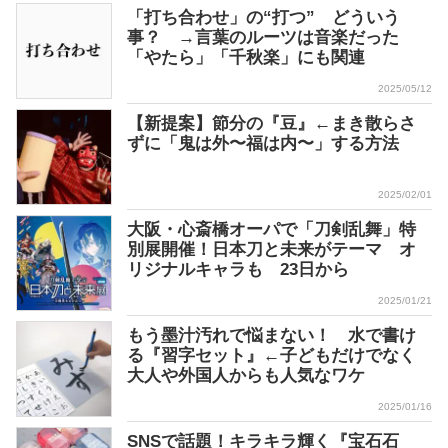
「打ち合わせ」の“打つ” どういう
事？ →言葉のルーツは音楽だった
「やたら」「千秋楽」にも関連
2025/05/12
【新提案】節分の『豆』←まき散らさ
ずに「鬼は外〜福は内〜」する方法
2025/02/01
大阪・心斎橋オーパで「刀剣乱舞」特
別展開催！日本刀と未来がテーマ オ
リジナルキャラも 23日から
2025/01/21
もう墨汁汚れで悩まない！ 水で書け
る『習字セット』←子どもだけでなく
大人や外国人からも人気なワケ
2025/01/16
SNSで話題！キラキラ輝く『宝石石