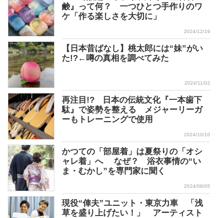
鹸』って何？ 一つひとつ手作りのワ
ケ「作る楽しさを大切に」
2024/12/19
【日本昔ばなし】桃太郎には“妹”がい
た!?←噂の真相を調べてみた
2024/11/02
再注目!? 日本の伝統文化『一本歯下
駄』で姿勢を整える メジャーリーガ
ーもトレーニングで使用
2024/10/10
かつての「部屋着」は夏祭りの「オシ
ャレ着」へ なぜ？ 浴衣事情の“い
ま・むかし”を専門家に聞く
2024/08/05
現役“俥夫”ユニット・東京力車 「浅
草を盛り上げたい！」 アーティスト