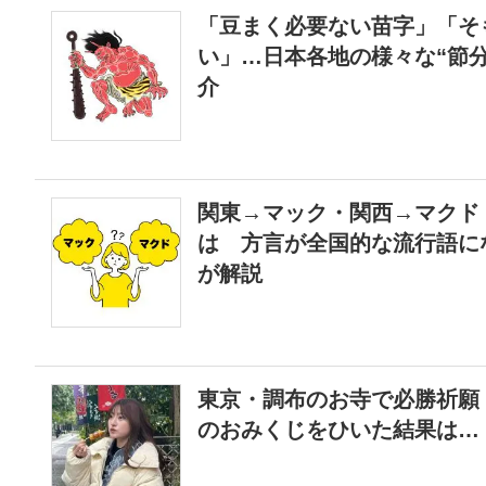
「豆まく必要ない苗字」「そ
い」…日本各地の様々な“節
介
関東→マック・関西→マクド
は 方言が全国的な流行語に
が解説
東京・調布のお寺で必勝祈願
のおみくじをひいた結果は…