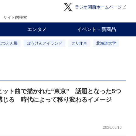
ラジオ関西ホームページ
サイト内検索
エンタメ
イベント・新商品
ぶつえん展
ぼうけんアイランド
クリオネ
北海道大学
ヒット曲で描かれた“東京” 話題となった5つ
感じる 時代によって移り変わるイメージ
2026/06/10