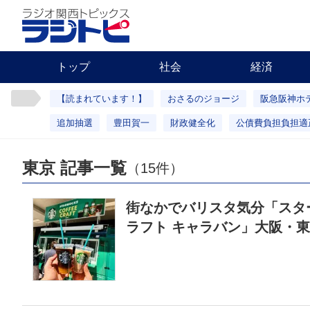
トップ
社会
経済
【読まれています！】
おさるのジョージ
阪急阪神ホ
追加抽選
豊田賀一
財政健全化
公債費負担負担適
東京 記事一覧
（15件）
街なかでバリスタ気分「スタ
ラフト キャラバン」大阪・東