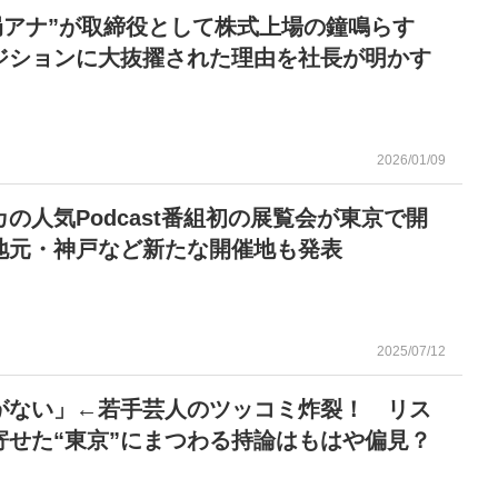
V局アナ”が取締役として株式上場の鐘鳴らす
ジションに大抜擢された理由を社長が明かす
2026/01/09
の人気Podcast番組初の展覧会が東京で開
地元・神戸など新たな開催地も発表
2025/07/12
がない」←若手芸人のツッコミ炸裂！ リス
寄せた“東京”にまつわる持論はもはや偏見？