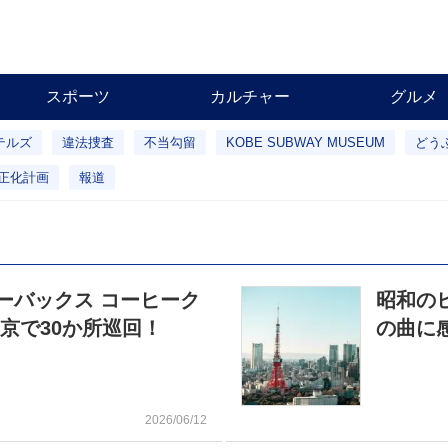
スポーツ
カルチャー
グルメ
テルズ
違法捜査
不当勾留
KOBE SUBWAY MUSEUM
どう
正化計画
報道
ーバックス コーヒーク
昭和の
京で30か所巡回！
の曲に
2026/06/12