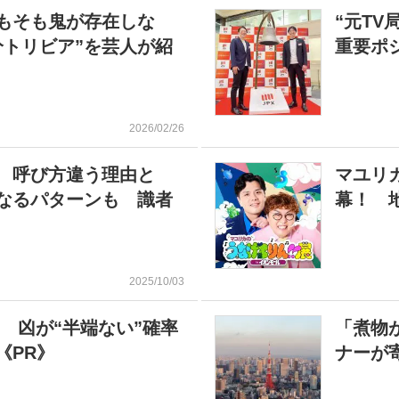
もそも鬼が存在しな
“元T
分トリビア”を芸人が紹
重要ポ
2026/02/26
 呼び方違う理由と
マユリカ
なるパターンも 識者
幕！ 
2025/10/03
 凶が“半端ない”確率
「煮物
《PR》
ナーが