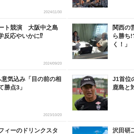
2024/11/30
ート競演 大阪中之島
関西の
化学反応やいかに⁉
ら勝ち
く！」
2024/09/20
へ意気込み「目の前の相
J1首
て勝点3」
鹿島と
2023/10/20
フィーのドリンクスタ
沢田研