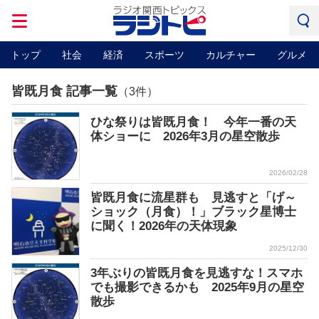
トップ
社会
経済
スポーツ
カルチャー
グルメ
皆既月食 記事一覧
（3件）
ひな祭りは皆既月食！ 今年一番の天
体ショーに 2026年3月の星空散歩
2026/02/28
皆既月食に流星群も 見逃すと「げ～
ショック（月食）！」ブラック星博士
に聞く！2026年の天体現象
2025/12/30
3年ぶりの皆既月食を見逃すな！スマホ
でも撮影できるかも 2025年9月の星空
散歩