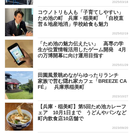
2025/03/18
コウノトリも人も「子育てしやすい」
ため池の町 兵庫・稲美町 「自校直
営＆地産地消」学校給食も魅力
2025/02/19
「ため池の魅力伝えたい」 高専の学
生が位置情報活用したゲーム開発 4月
の万博開幕に向け運用目指す
2025/01/29
田園風景眺めながらゆったりランチ
家族で営む隠れ家カフェ「BREEZE CA
FÉ」 兵庫県稲美町
2023/10/27
【兵庫・稲美町】第5回ため池カレーフ
ェア 10月1日まで うどんやパンなど
町内飲食店10店舗で
2023/09/20