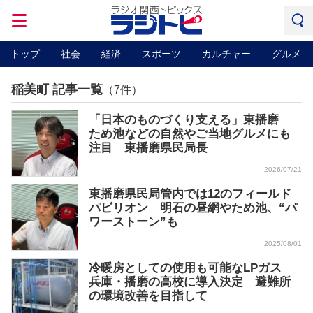
トップ
社会
経済
スポーツ
カルチャー
グルメ
稲美町 記事一覧
（7件）
「日本のものづくり支える」東播磨
ため池などの自然やご当地グルメにも
注目 東播磨県民局長
2026/07/21
東播磨県民局管内では12のフィールド
パビリオン 明石の昼網やため池、“パ
ワーストーン”も
2025/08/01
冷暖房としての使用も可能なLPガス
兵庫・播磨の高校に導入決定 避難所
の環境改善を目指して