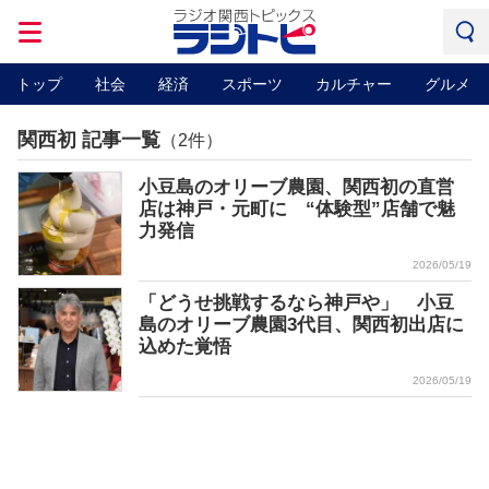
トップ
社会
経済
スポーツ
カルチャー
グルメ
関西初 記事一覧
（2件）
小豆島のオリーブ農園、関西初の直営
店は神戸・元町に “体験型”店舗で魅
力発信
2026/05/19
「どうせ挑戦するなら神戸や」 小豆
島のオリーブ農園3代目、関西初出店に
込めた覚悟
2026/05/19