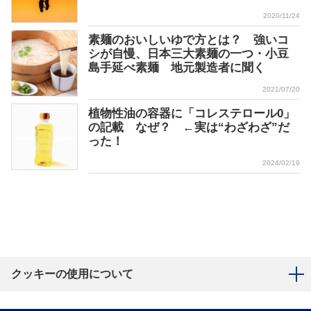
2020/11/24
素麺のおいしいゆで方とは？ 強いコ
シが自慢、日本三大素麺の一つ・小豆
島手延べ素麺 地元製造者に聞く
2021/07/20
植物性油の容器に「コレステロール0」
の記載 なぜ？ ←実は“わざわざ”だ
った！
2024/02/19
クッキーの使用について