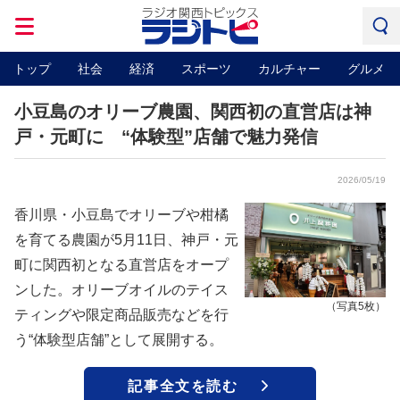
トップ
社会
経済
スポーツ
カルチャー
グルメ
小豆島のオリーブ農園、関西初の直営店は神
戸・元町に “体験型”店舗で魅力発信
2026/05/19
香川県・小豆島でオリーブや柑橘
を育てる農園が5月11日、神戸・元
町に関西初となる直営店をオープ
ンした。オリーブオイルのテイス
（写真5枚）
ティングや限定商品販売などを行
う“体験型店舗”として展開する。
記事全文を読む