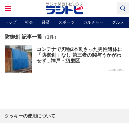
トップ
社会
経済
スポーツ
カルチャー
グルメ
防御創 記事一覧
（1件）
コンテナで刃物2本刺さった男性遺体に
「防御創」なし 第三者の関与うかがわ
せず...神戸・須磨区
2026/06/10
クッキーの使用について