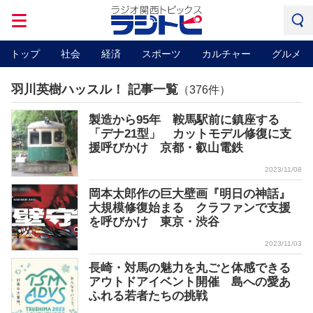
トップ
社会
経済
スポーツ
カルチャー
グルメ
羽川英樹ハッスル！ 記事一覧
（376件）
製造から95年 鞍馬駅前に鎮座する
「デナ21型」 カットモデル修復に支
援呼びかけ 京都・叡山電鉄
2023/11/08
岡本太郎作の巨大壁画『明日の神話』
大規模修復始まる クラファンで支援
を呼びかけ 東京・渋谷
2023/11/03
長崎・対馬の魅力を丸ごと体感できる
アウトドアイベント開催 島への愛あ
ふれる若者たちの挑戦