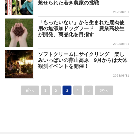
魅せられた若き農家の挑戦
2023/09/01
「もったいない」から生まれた鹿肉使
用の無添加ドッグフード 農業高校生
が開発、商品化を目指す
2023/08/31
ソフトクリームにサイクリング 楽し
みいっぱいの蒜山高原 9月からは天体
観測イベントを開催！
2023/08/31
前へ
1
2
3
4
5
次へ