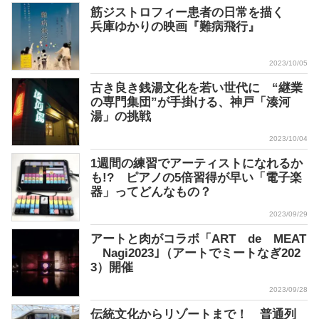
筋ジストロフィー患者の日常を描く
兵庫ゆかりの映画『難病飛行』
2023/10/05
古き良き銭湯文化を若い世代に “継業
の専門集団”が手掛ける、神戸「湊河
湯」の挑戦
2023/10/04
1週間の練習でアーティストになれるか
も!? ピアノの5倍習得が早い「電子楽
器」ってどんなもの？
2023/09/29
アートと肉がコラボ「ART de MEAT
Nagi2023｣（アートでミートなぎ202
3）開催
2023/09/28
伝統文化からリゾートまで！ 普通列