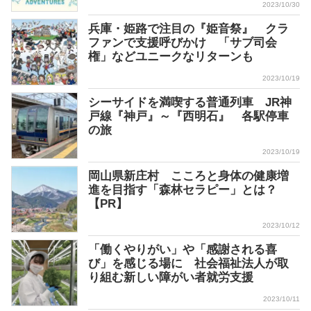
2023/10/30
兵庫・姫路で注目の『姫音祭』 クラ
ファンで支援呼びかけ 「サブ司会
権」などユニークなリターンも
2023/10/19
シーサイドを満喫する普通列車 JR神
戸線『神戸』～『西明石』 各駅停車
の旅
2023/10/19
岡山県新庄村 こころと身体の健康増
進を目指す「森林セラピー」とは？
【PR】
2023/10/12
「働くやりがい」や「感謝される喜
び」を感じる場に 社会福祉法人が取
り組む新しい障がい者就労支援
2023/10/11