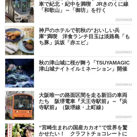
車で紀北・紀中を満喫 JRきのくに線
「和歌山」～「御坊」を行く
2023/09/28
神戸のホテルで初秋の“おいしい兵
庫”満喫 洋食ランチ目玉は淡路島「も
ち豚」浜坂「赤エビ」
2023/09/21
秋の津山城に桜が舞う「TSUYAMAGIC
津山城ナイトイルミネーション」開催
2023/09/14
大阪唯一の路面区間を走る新旧の車両
たち 阪堺電車『天王寺駅前』～『浜
寺駅前』（阪堺線・上町線）
2023/09/07
“宮崎生まれの国産カカオ”で世界を驚
かせたい！ クラフトチョコレートに