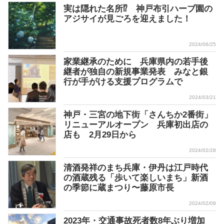
実は隠れた名所⁉ 神戸布引ハーブ園の
アジサイが見ごろを迎えました！
2024/06/25
家業継承のために 兵庫県内の若手後
継者が独自の新規事業発表 みなと銀
行が手がける支援プログラムで
2024/03/21
神戸・三宮の地下街「さんちか2番街」
リニューアルオープン 兵庫初出店の
店も 2月29日から
2024/02/28
清酒発祥のまち兵庫・伊丹は江戸時代
の酒蔵残る「歩いて楽しいまち」新酒
の季節に蔵まつり〜藤原市長
2024/02/09
2023年・交通事故死者数8年ぶり増加