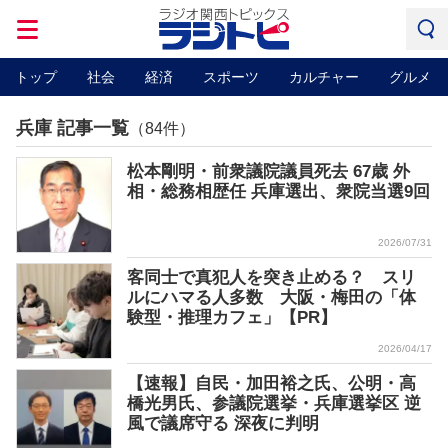
トップ
社会
経済
スポーツ
カルチャー
グルメ
兵庫 記事一覧
（84件）
松本剛明・前衆議院議員死去 67歳 外
相・総務相歴任 兵庫選出、衆院当選9回
2026/07/31
客同士で真犯人を突き止める？ スリ
ルにハマる人多数 大阪・梅田の「体
験型・推理カフェ」【PR】
2026/04/17
【速報】自民・加田裕之氏、公明・高
橋光男氏、参議院選挙・兵庫選挙区 逆
風で議席守る 深夜に判明