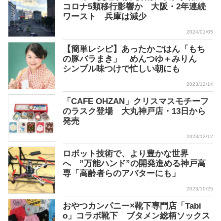
コロナ5類移行影響か 大阪・2年連続
ワースト 兵庫は減少
2024/01/05
【簡単レシピ】あったかごはん「もち
の豚バラまき」 めんつゆ＋みりん
シンプル味つけで忙しい朝にも
2023/12/14
「CAFE OHZAN」クリスマスモチーフ
のラスク登場 大丸神戸店・13日から
発売
2023/12/12
ロボット技術で、より豊かな世界
へ ”万能ハンド”の開発進める神戸高
専「高齢者らのアバターにも」
2023/10/25
おやつカンパニー×靴下専門店「Tabi
o」コラボ靴下 ブタメン総柄ソックス