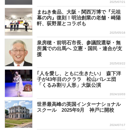
2025/07/21
まねき食品、大阪・関西万博で『元祖
幕の内』復刻！明治創業の老舗・崎陽
軒、荻野屋とコラボも
2025/05/16
泉房穂・前明石市長、参議院選挙・無
所属での出馬へ 立憲・国民・連合が支
援
2025/03/22
｢人を愛し、ともに生きたい｣ 森下洋
子が43年目のクララ 松山バレエ団
「くるみ割り人形」大阪公演
2024/10/03
世界最高峰の英国インターナショナル
スクール 2025年9月 神戸に開校
2024/07/17