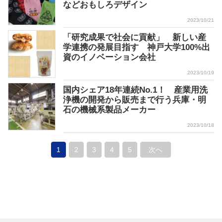
などおもしろデザイン
2023/10/21
「研究成果で社会に貢献」 新しい産
学連携の発展目指す 神戸大学100%出
資のイノベーション会社
2023/10/19
国内シェア18年連続No.1！ 産業用洗
浄機の開発から販売まで行う兵庫・明
石の機械系製品メーカー
2023/10/18
1
2
3
4
5
次へ