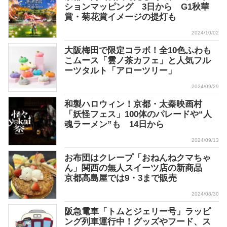
ションマッピング 3日から G1秋華
賞・菊花賞イメージの提灯も
2024/10/02
大阪梅田で限定コラボ！全10色ふわも
こムース「雲ノ茶カフェ」と人気フル
ーツタルト「アローツリー」
2024/09/29
和製ハロウィン！京都・太秦映画村
「妖怪フェス」100体のパレードや“人
魂ラーメン”も 14日から
2024/09/13
お布団はクレープ「おねんねクマちゃ
ん」関西の無人スイーツ店の新商品
京都高島屋では9・3まで販売
2024/08/30
阪急電車「トムとジェリー号」ラッピ
ング列車運行中！グッズやフード、ス