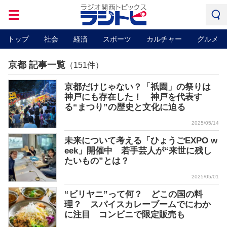
トップ
社会
経済
スポーツ
カルチャー
グルメ
京都 記事一覧
（151件）
京都だけじゃない？「祇園」の祭りは
神戸にも存在した！ 神戸を代表す
る“まつり”の歴史と文化に迫る
2025/05/14
未来について考える「ひょうごEXPO w
eek」開催中 若手芸人が“来世に残し
たいもの”とは？
2025/05/01
“ビリヤニ”って何？ どこの国の料
理？ スパイスカレーブームでにわか
に注目 コンビニで限定販売も