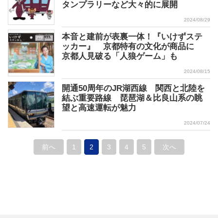
タンプラリーなど大々的に展開
2024/08/29
本音と建前が表裏一体！『いけずステ
ッカー』 京都特有の文化が商品に
京都人見破る「人狼ゲーム」も
2024/08/15
開通50周年のJR湖西線 関西と北陸を
結ぶ重要路線 琵琶湖＆比良山系の眺
望と高速運転が魅力
2024/07/24
前へ
1
2
3
4
5
次へ