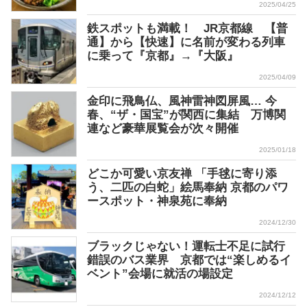
2025/04/25
鉄スポットも満載！ JR京都線 【普
通】から【快速】に名前が変わる列車
に乗って『京都』→『大阪』
2025/04/09
金印に飛鳥仏、風神雷神図屏風… 今
春、“ザ・国宝”が関西に集結 万博関
連など豪華展覧会が次々開催
2025/01/18
どこか可愛い京友禅 「手毬に寄り添
う、二匹の白蛇」絵馬奉納 京都のパワ
ースポット・神泉苑に奉納
2024/12/30
ブラックじゃない！運転士不足に試行
錯誤のバス業界 京都では“楽しめるイ
ベント”会場に就活の場設定
2024/12/12