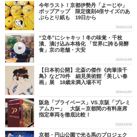
今年ラスト！京都伊勢丹「よーじや」
ポップアップ 限定復刻4倍サイズのあ
ぶらとり紙も 19日から
2024/11/19
“立冬”にシャキッ！冬の味覚・千枚
漬、漬け込み本格化 「世界に誇る発酵
食」京の老舗・大安
2024/11/08
【日本初公開】北斎の傑作《肉筆浪千
鳥》など70件 細見美術館「美しい春
画」展 18歳未満入場不可
2024/11/07
阪急「プライベース」VS.京阪「プレミ
アムカー」 大阪～京都間の有料座席
指定車両を徹底比較！
2024/10/16
京都・円山公園で光る馬のプロジェク