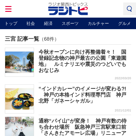
トップ
社会
経済
スポーツ
カルチャー
グルメ
三宮 記事一覧
（68件）
今秋オープンに向け再整備着々！ 国
登録記念物の神戸最古の公園「東遊園
地」 ルミナリエや震災のつどいでも
おなじみ
2022/03/20
“インドカレー”のイメージが変わる?!
神戸の本格インド料理専門店 神戸
北野「ガネーシャガル」
2021/12/01
通称“パイ山”が変身！ 神戸有数の待
ち合わせ場所 阪急神戸三宮駅東口前
「さんきたアモーレ広場」リニューア