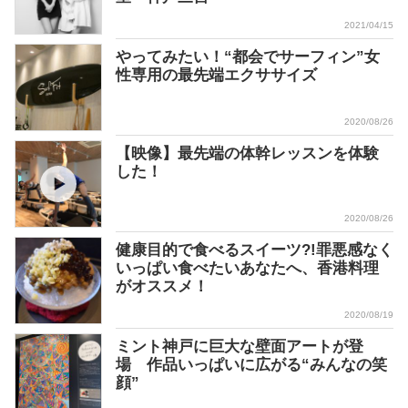
2021/04/15
やってみたい！“都会でサーフィン”女
性専用の最先端エクササイズ
2020/08/26
【映像】最先端の体幹レッスンを体験
した！
2020/08/26
健康目的で食べるスイーツ?!罪悪感なく
いっぱい食べたいあなたへ、香港料理
がオススメ！
2020/08/19
ミント神戸に巨大な壁面アートが登
場 作品いっぱいに広がる“みんなの笑
顔”