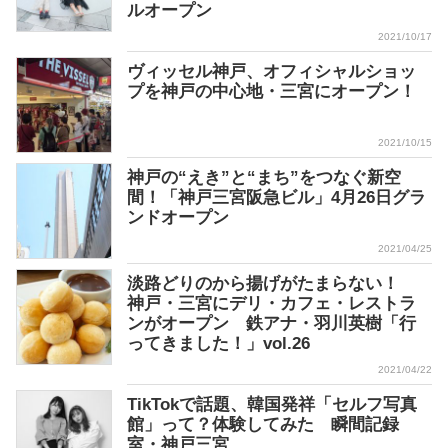
ルオープン
2021/10/17
ヴィッセル神戸、オフィシャルショッ
プを神戸の中心地・三宮にオープン！
2021/10/15
神戸の“えき”と“まち”をつなぐ新空
間！「神戸三宮阪急ビル」4月26日グラ
ンドオープン
2021/04/25
淡路どりのから揚げがたまらない！
神戸・三宮にデリ・カフェ・レストラ
ンがオープン 鉄アナ・羽川英樹「行
ってきました！」vol.26
2021/04/22
TikTokで話題、韓国発祥「セルフ写真
館」って？体験してみた 瞬間記録
室・神戸三宮