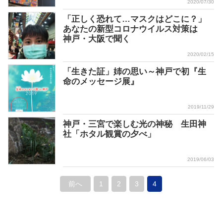
2020/07/30
「正しく恐れて…マスクはどこに？」
あなたの新型コロナウイルス対策は
神戸・大阪で聞く
2020/02/15
「生きた証」姉の思い～神戸で初『生
命のメッセージ展』
2019/11/29
神戸・三宮で楽しむ光の神秘 生田神
社「ホタル観賞の夕べ」
2019/06/03
前へ
1
2
3
4