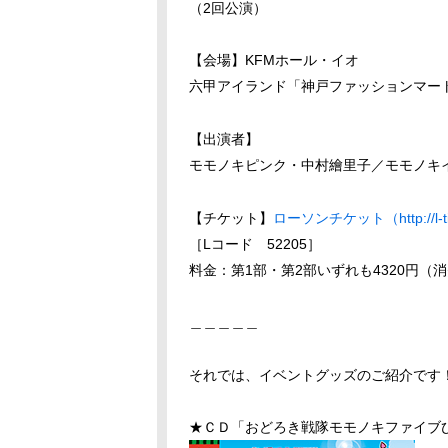
（2回公演）
【会場】KFMホール・イオ
六甲アイランド「神戸ファッションマート
【出演者】
モモノキピンク・中村繪里子／モモノキ
【チケット】
ローソンチケット（http://l-tik
［Lコード 52205］
料金：第1部・第2部いずれも4320円（
＿＿＿＿＿
それでは、イベントグッズのご紹介です
★ＣＤ「おどろき戦隊モモノキファイブひ