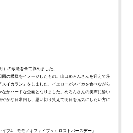
９月）の放送を全て収めました。
日回の模様をイメージしたもの。山口めろんさんを迎えて茨
「スイカラン」をしました。イエローがスイカを食べながら
かなかハードな企画となりました。めろんさんの美声に酔い
賑やかな日常回も、思い切り笑えて明日を元気にしたい方に
！
ァイブ4 モモノキファイブｖｓロストバースデー」