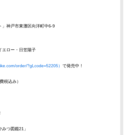
」神戸市東灘区向洋町中6-9
イエロー・日笠陽子
e.com/order/?gLcode=52205）
で発売中！
消費税込み）
！
みつ図鑑21」