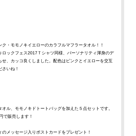
ンク・モモノキイエローのカラフルマフラータオル！！
ロックフェス2017Ｔシャツ同様、パーソナリティ渾身のデ
らせ、カッコ良くしました。配色はピンクとイエローを交互
ださいね！
タオル、モモノキドトートバッグを加えた５点セットです。
00円で販売します！
ィのメッセージ入りポストカードをプレゼント！