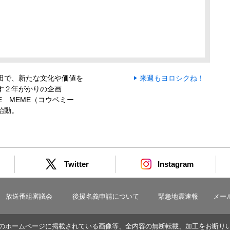
田で、新たな文化や価値を
来週もヨロシクね！
す２年がかりの企画
BE MEME（コウベミー
始動。
Twitter
Instagram
放送番組審議会
後援名義申請について
緊急地震速報
メー
のホームページに掲載されている画像等、全内容の無断転載、加工をお断り