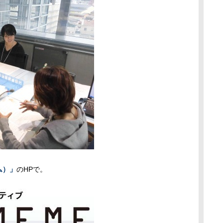
ム）」
のHPで。