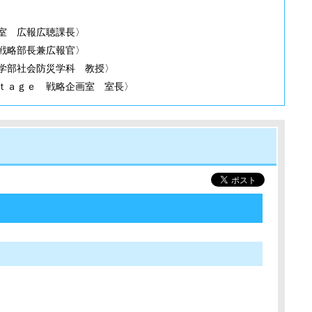
室 広報広聴課長〉
戦略部長兼広報官〉
学部社会防災学科 教授〉
ｔａｇｅ 戦略企画室 室長〉