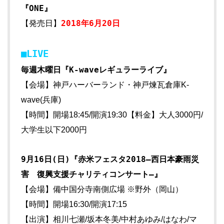
『ONE』
2018年6月20日
【発売日】
■LIVE
毎週木曜日『K-waveレギュラーライブ』
【会場】神戸ハーバーランド・神戸煉瓦倉庫K-
wave(兵庫)
【時間】開場18:45/開演19:30【料金】大人3000円/
大学生以下2000円
9月16日(日)『赤米フェスタ2018―西日本豪雨災
害 復興支援チャリティコンサート―』
【会場】備中国分寺南側広場 ※野外（岡山）
【時間】開場16:30/開演17:15
【出演】相川七瀬/坂本冬美/中村あゆみ/はなわ/マ