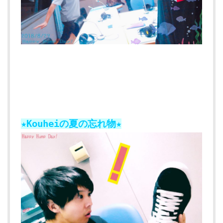
★Kouheiの夏の忘れ物★