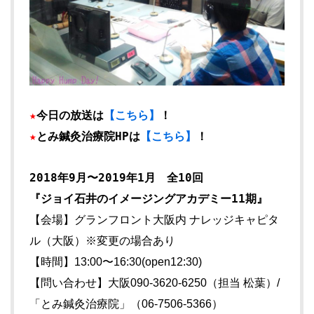
★
今日の放送は
【こちら】
！
★
とみ鍼灸治療院HPは
【こちら】
！
2018年9月〜2019年1月 全10回
『ジョイ石井のイメージングアカデミー11期』
【会場】グランフロント大阪内 ナレッジキャピタ
ル（大阪）※変更の場合あり
【時間】13:00〜16:30(open12:30)
【問い合わせ】大阪090-3620-6250（担当 松葉）/
「とみ鍼灸治療院」（06-7506-5366）