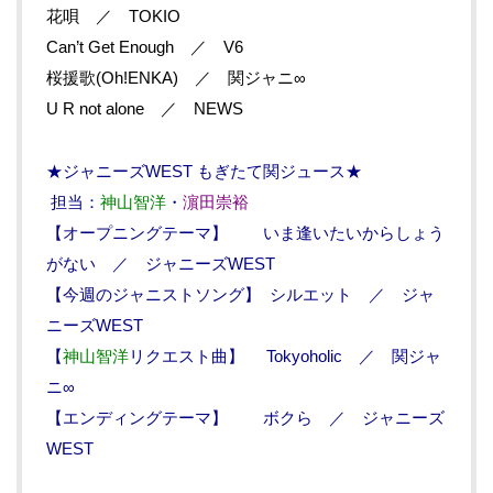
花唄 ／ TOKIO
Can’t Get Enough ／ V6
桜援歌(Oh!ENKA) ／ 関ジャニ∞
U R not alone ／ NEWS
★ジャニーズWEST もぎたて関ジュース★
担当：
神山智洋
・
濵田崇裕
【オープニングテーマ】 いま逢いたいからしょう
がない ／ ジャニーズWEST
【今週のジャニストソング】 シルエット ／ ジャ
ニーズWEST
【
神山智洋
リクエスト曲】 Tokyoholic ／ 関ジャ
ニ∞
【エンディングテーマ】 ボクら ／ ジャニーズ
WEST