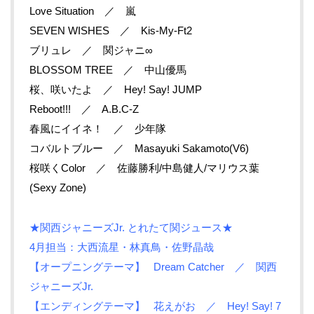
Love Situation ／ 嵐
SEVEN WISHES ／ Kis-My-Ft2
ブリュレ ／ 関ジャニ∞
BLOSSOM TREE ／ 中山優馬
桜、咲いたよ ／ Hey! Say! JUMP
Reboot!!! ／ A.B.C-Z
春風にイイネ！ ／ 少年隊
コバルトブルー ／ Masayuki Sakamoto(V6)
桜咲くColor ／ 佐藤勝利/中島健人/マリウス葉
(Sexy Zone)
★関西ジャニーズJr. とれたて関ジュース★
4月担当：大西流星・
林真鳥・
佐野晶哉
【オープニングテーマ】 Dream Catcher ／ 関西
ジャニーズJr.
【エンディングテーマ】 花えがお ／ Hey! Say! 7