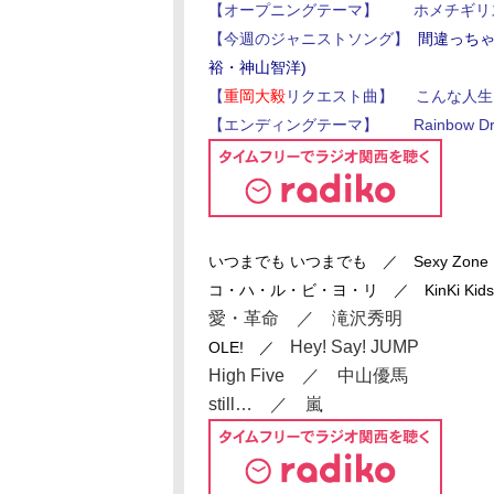
【オープニングテーマ】 ホメチギリス
【今週のジャニストソング】
間違っちゃ
裕・神山智洋)
【
重岡大毅
リクエスト曲】 こんな人生
【エンディングテーマ】 Rainbow D
いつまでも いつまでも ／ Sexy Zone
コ・ハ・ル・ビ・ヨ・リ
／ KinKi Kids
愛・革命 ／ 滝沢秀明
Hey! Say! JUMP
OLE! ／
High Five ／ 中山優馬
still… ／ 嵐