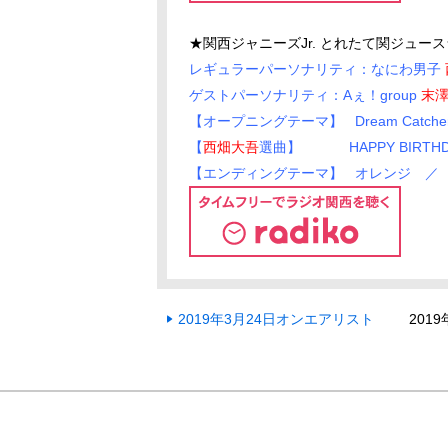
★関西ジャニーズJr. とれたて関ジュース
レギュラーパーソナリティ：なにわ男子
ゲストパーソナリティ：
Aぇ！group
末
【オープニングテーマ】 Dream Catch
【
西畑大吾
選曲】 HAPPY BIRTHDAY
【エンディングテーマ】 オレンジ ／
2019年3月24日オンエアリスト
201