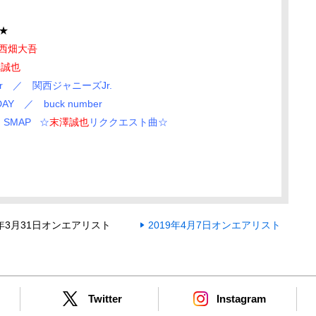
★
西畑大吾
澤誠也
er ／ 関西ジャニーズJr.
 ／ buck number
 SMAP
☆
末澤誠也
リククエスト曲☆
9年3月31日オンエアリスト
2019年4月7日オンエアリスト
Twitter
Instagram