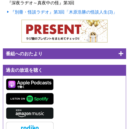
『深夜ラヂオ～真夜中の怪』第3回
『別冊・怪談ラヂオ』第3回「木原浩勝の怪談人生(3)」
番組へのおたより
過去の放送を聴く