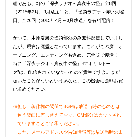
組である、幻の『深夜ラヂオ～真夜中の怪』全8回
（2015年2月、3月放送）と、『怪談ラヂオ～怖い火曜
日』全26回（2015年4月～9月放送）を有料配信！
かつて、木原浩勝の怪談部分のみ無料配信していまし
たが、現在は廃盤となっています。これがこの度、オ
ープニング、エンディングも含め、完全版で復活！
特に『深夜ラジオ～真夜中の怪』の“オカルトー
ク”は、配信されていなかったので貴重ですよ。まだ
聴いたことがないというあなた、この機会に是非お買
い求めください。
※但し、著作権の関係でBGMは放送当時のものとは
違う楽曲に差し替えており、CM部分はカットされ
ていますことご了承ください。
また、メールアドレスや告知情報等は放送当時のま