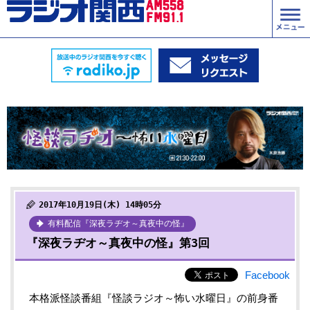
2017年10月19日(木) 14時05分
有料配信『深夜ラヂオ～真夜中の怪』
『深夜ラヂオ～真夜中の怪』第3回
Facebook
本格派怪談番組『怪談ラジオ～怖い水曜日』の前身番