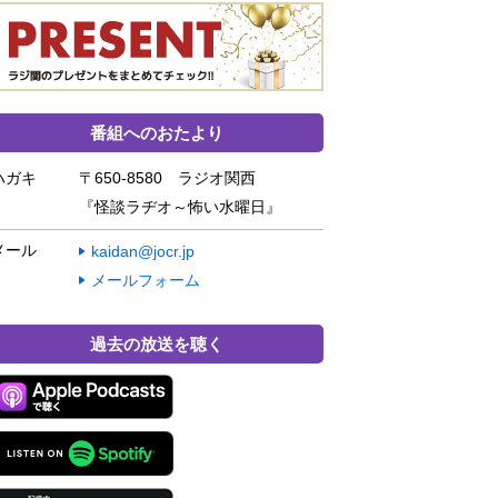
番組へのおたより
ハガキ
〒650-8580 ラジオ関西
『怪談ラヂオ～怖い水曜日』
メール
kaidan@jocr.jp
メールフォーム
過去の放送を聴く