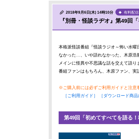
2018年9月6日(木) 14時10分
有料配信
『別冊・怪談ラヂオ』第49回「
本格派怪談番組『怪談ラジオ～怖い水曜
なかった…、いや語れなかった、木原浩
メインに怪異や不思議な話を交えて語り
番組ファンはもちろん、木原ファン、実
※ご購入前には必ずご利用ガイドと注意
［ご利用ガイド］
［ダウンロード商品
第49回「初めてすべてを語る！稲