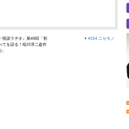
・怪談ラヂオ』第49回「初
#154 ニセモノ
べてを語る！稲川淳二盗作
5)」