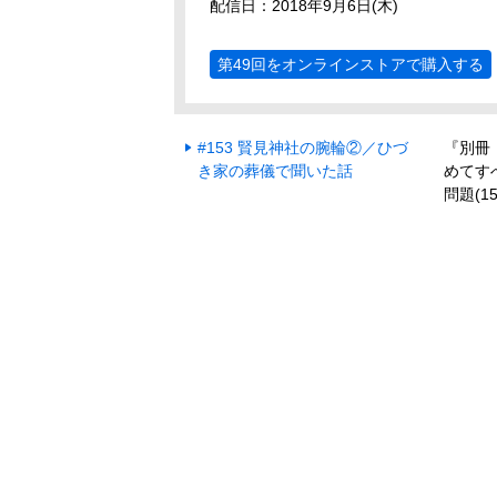
配信日：2018年9月6日(木)
第49回をオンラインストアで購入する
#153 賢見神社の腕輪②／ひづ
『別冊
き家の葬儀で聞いた話
めてす
問題(1