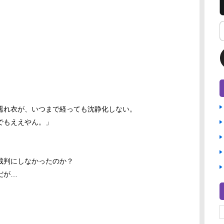
濡れ衣が、いつまで経っても沈静化しない。
でもええやん。」
裁判にしなかったのか？
だが…