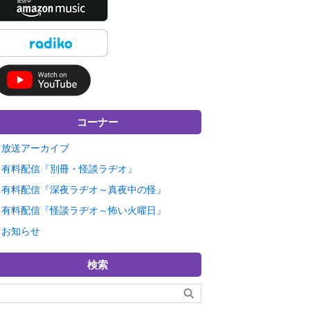
コーナー
放送アーカイブ
有料配信『別冊・怪談ラヂオ』
有料配信『深夜ラヂオ～真夜中の怪』
有料配信『怪談ラヂオ～怖い火曜日』
お知らせ
検索