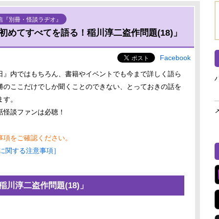
信『別冊・怪談ラヂオ』
初めてすべてを語る！稲川淳二盗作問題(18)」
Facebook
日』内ではもちろん、書籍やイベントでも今まで詳しく語ら
勝のここだけでしか聞くことのできない、とっておきの話を
ます。
話怪談ファンは必聴！
事項をご確認ください。
に関する注意事項］
川淳二盗作問題(18)」