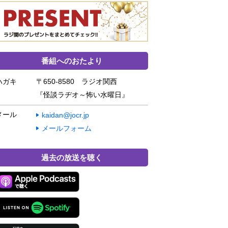
番組へのおたより
ハガキ
〒650-8580 ラジオ関西
『怪談ラヂオ～怖い水曜日』
メール
kaidan@jocr.jp
メールフォーム
過去の放送を聴く