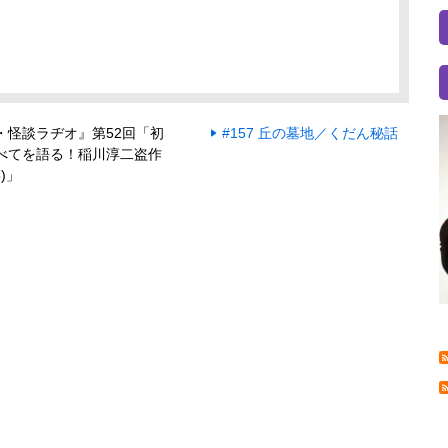
・怪談ラヂオ』第52回「初
#157 丘の墓地／くだん秘話
べてを語る！稲川淳二盗作
8)」