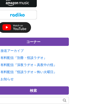
コーナー
放送アーカイブ
有料配信『別冊・怪談ラヂオ』
有料配信『深夜ラヂオ～真夜中の怪』
有料配信『怪談ラヂオ～怖い火曜日』
お知らせ
検索