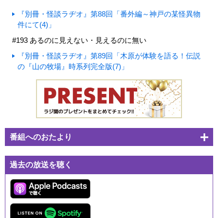
『別冊・怪談ラヂオ』第88回「番外編～神戸の某怪異物
件にて(4)」
#193 あるのに見えない・見えるのに無い
『別冊・怪談ラヂオ』第89回「木原が体験を語る！伝説
の『山の牧場』時系列完全版(7)」
番組へのおたより
過去の放送を聴く