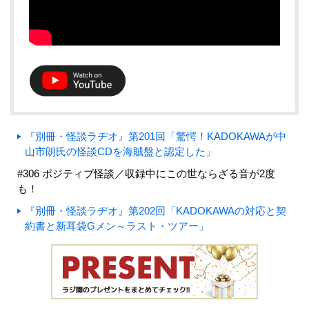
『別冊・怪談ラヂオ』第201回「驚愕！KADOKAWAが中
山市朗氏の怪談CDを海賊盤と認定した」
#306 ポジティブ怪談／収録中にこの世ならざる音が2度
も！
『別冊・怪談ラヂオ』第202回「KADOKAWAの対応と契
約書と新耳袋Gメン～ラスト・ツアー」