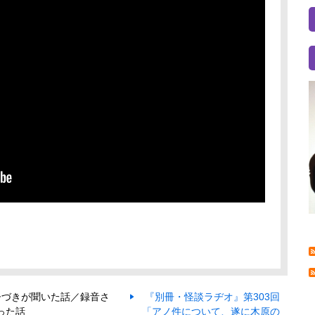
7 ひづきが聞いた話／録音さ
『別冊・怪談ラヂオ』第303回
った話
「アノ件について、遂に木原の