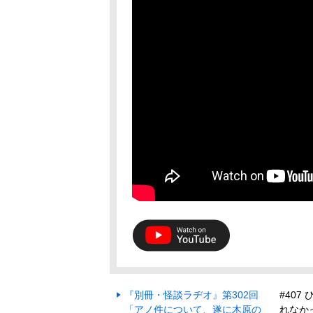
『別冊・怪談ラヂオ』第302回
#40
「アノ件について、遂に木原の
れなか