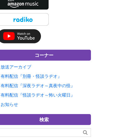
コーナー
放送アーカイブ
有料配信『別冊・怪談ラヂオ』
有料配信『深夜ラヂオ～真夜中の怪』
有料配信『怪談ラヂオ～怖い火曜日』
お知らせ
検索