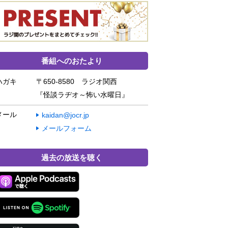
番組へのおたより
ハガキ
〒650-8580 ラジオ関西
『怪談ラヂオ～怖い水曜日』
メール
kaidan@jocr.jp
メールフォーム
過去の放送を聴く