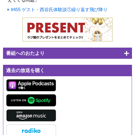
#455 ゲスト・西谷氏体験談①繰り返す飛び降り
番組へのおたより
過去の放送を聴く