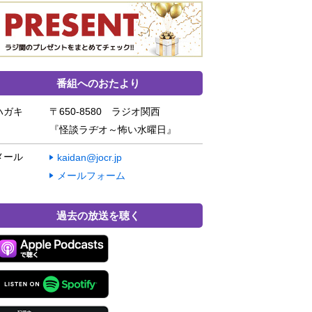
番組へのおたより
ハガキ
〒650-8580 ラジオ関西
『怪談ラヂオ～怖い水曜日』
メール
kaidan@jocr.jp
メールフォーム
過去の放送を聴く