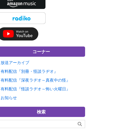
コーナー
放送アーカイブ
有料配信『別冊・怪談ラヂオ』
有料配信『深夜ラヂオ～真夜中の怪』
有料配信『怪談ラヂオ～怖い火曜日』
お知らせ
検索