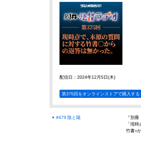
配信日：2024年12月5日(木)
第375回をオンラインストアで購入する
#479 陰と陽
『別冊
「現時
竹書○