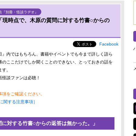
信『別冊・怪談ラヂオ』
回「現時点で、木原の質問に対する竹書○からの
Facebook
日』内ではもちろん、書籍やイベントでも今まで詳しく語ら
勝のここだけでしか聞くことのできない、とっておきの話を
ます。
話怪談ファンは必聴！
事項をご確認ください。
に関する注意事項］
問に対する竹書○からの返答は無かった。」