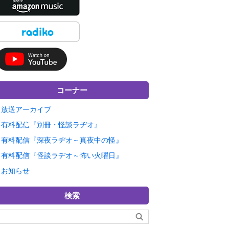
コーナー
放送アーカイブ
有料配信『別冊・怪談ラヂオ』
有料配信『深夜ラヂオ～真夜中の怪』
有料配信『怪談ラヂオ～怖い火曜日』
お知らせ
検索