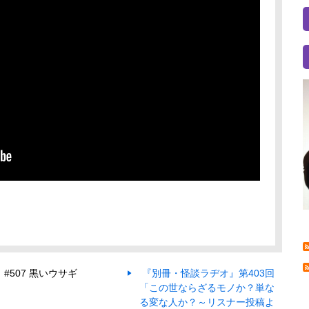
#507 黒いウサギ
『別冊・怪談ラヂオ』第403回
「この世ならざるモノか？単な
る変な人か？～リスナー投稿よ