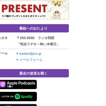
番組へのおたより
ハガキ
〒650-8580 ラジオ関西
『怪談ラヂオ～怖い水曜日』
メール
kaidan@jocr.jp
メールフォーム
過去の放送を聴く