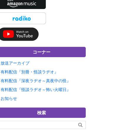
コーナー
放送アーカイブ
有料配信『別冊・怪談ラヂオ』
有料配信『深夜ラヂオ～真夜中の怪』
有料配信『怪談ラヂオ～怖い火曜日』
お知らせ
検索