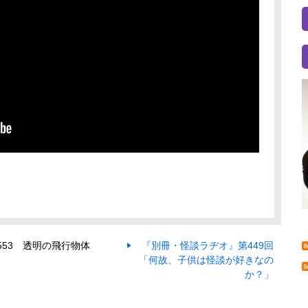
553 透明の飛行物体
『別冊・怪談ラヂオ』第449回
「何故、子供は怪談が好きなの
か？」