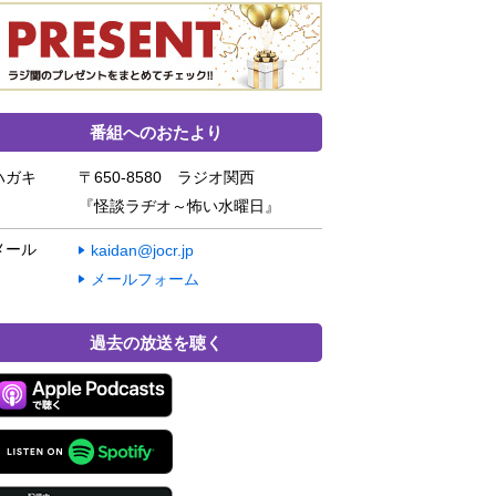
番組へのおたより
ハガキ
〒650-8580 ラジオ関西
『怪談ラヂオ～怖い水曜日』
メール
kaidan@jocr.jp
メールフォーム
過去の放送を聴く