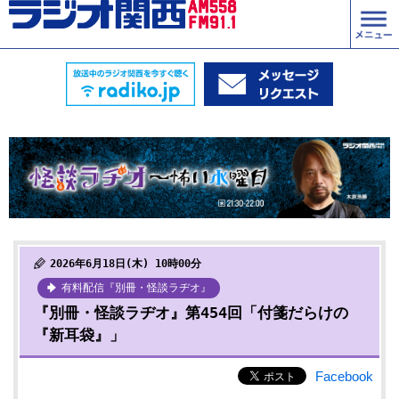
2026年6月18日(木) 10時00分
有料配信『別冊・怪談ラヂオ』
『別冊・怪談ラヂオ』第454回「付箋だらけの
『新耳袋』」
Facebook