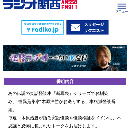
番組内容
あの伝説の実話怪談本『新耳袋』シリーズでお馴染
み、“怪異蒐集家”木原浩勝がお送りする、本格派怪談番
組。
毎週、木原浩勝が語る実話怪談や怪談検証をメインに、不
思議と恐怖に包まれたトークをお届けします。