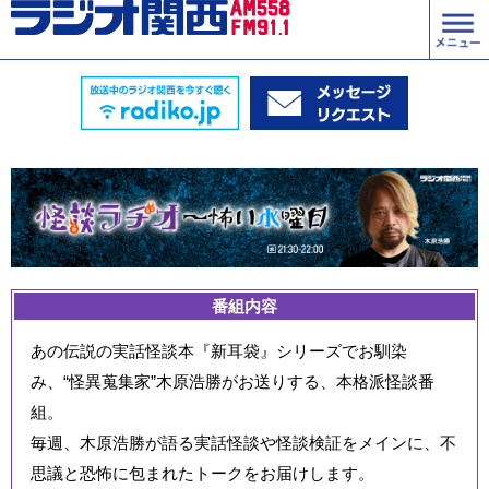
番組内容
あの伝説の実話怪談本『新耳袋』シリーズでお馴染
み、“怪異蒐集家”木原浩勝がお送りする、本格派怪談番
組。
毎週、木原浩勝が語る実話怪談や怪談検証をメインに、不
思議と恐怖に包まれたトークをお届けします。