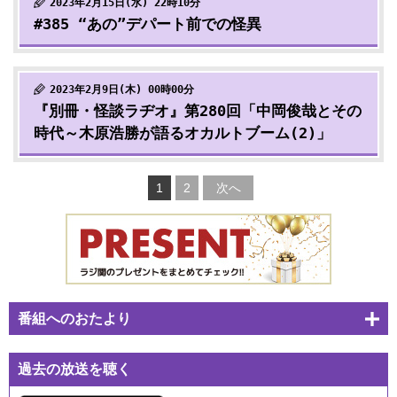
2023年2月15日(水) 22時10分
#385 “あの”デパート前での怪異
2023年2月9日(木) 00時00分
『別冊・怪談ラヂオ』第280回「中岡俊哉とその
時代～木原浩勝が語るオカルトブーム(2)」
1
2
次へ
番組へのおたより
過去の放送を聴く